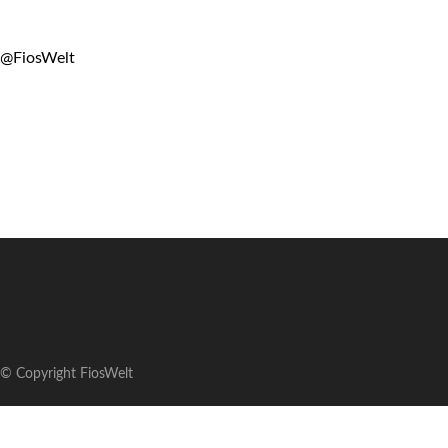
@FiosWelt
© Copyright FiosWelt