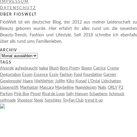
IMPRESSUM
DATENSCHUTZ
ÜBER FIOSWELT
FiosWelt ist ein deutscher Blog, der 2012 aus meiner Leidenschaft zu
Beauty geboren wurde. Hier erfahrt ihr alles rund um die neuesten
Beauty-Trends, Fashion und Lifestyle. Seit 2018 schreibe ich ebenfalls
über alls rund ums Familienleben.
ARCHIV
Archiv
TAGS
Alverde
aufgebraucht
balea
Blush
Born Pretty
Boxen
Catrice
Creme
Degustabox
Essen
Essence
Essie
Fashion
Food
Foundation
Garnier
Gewinnspiel
Haare
Highlighter
Jolifin
Kiko
Konad
L'Oréal
Lidschatten
Lippenstift
Manhattan
Mascara
Maybelline
Nageldesign
Nails
ORLY
P2
Parfüm
Pink Box
Pinsel
Rival de Loop
Sally Hansen
Schaebens
Schmuck
selfmade
Shoptest
Sleek
Sonstiges
ToyFan Club
trend it up