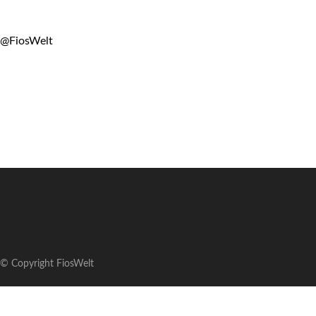
@FiosWelt
© Copyright FiosWelt