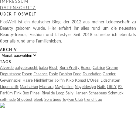
IMPRESSUM
DATENSCHUTZ
ÜBER FIOSWELT
FiosWelt ist ein deutscher Blog, der 2012 aus meiner Leidenschaft zu
Beauty geboren wurde. Hier erfahrt ihr alles rund um die neuesten
Beauty-Trends, Fashion und Lifestyle. Seit 2018 schreibe ich ebenfalls
über alls rund ums Familienleben.
ARCHIV
Archiv
TAGS
Alverde
aufgebraucht
balea
Blush
Born Pretty
Boxen
Catrice
Creme
Degustabox
Essen
Essence
Essie
Fashion
Food
Foundation
Garnier
Gewinnspiel
Haare
Highlighter
Jolifin
Kiko
Konad
L'Oréal
Lidschatten
Lippenstift
Manhattan
Mascara
Maybelline
Nageldesign
Nails
ORLY
P2
Parfüm
Pink Box
Pinsel
Rival de Loop
Sally Hansen
Schaebens
Schmuck
selfmade
Shoptest
Sleek
Sonstiges
ToyFan Club
trend it up