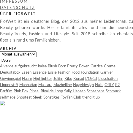
IMPRESSUM
DATENSCHUTZ
ÜBER FIOSWELT
FiosWelt ist ein deutscher Blog, der 2012 aus meiner Leidenschaft zu
Beauty geboren wurde. Hier erfahrt ihr alles rund um die neuesten
Beauty-Trends, Fashion und Lifestyle. Seit 2018 schreibe ich ebenfalls
über alls rund ums Familienleben.
ARCHIV
Archiv
TAGS
Alverde
aufgebraucht
balea
Blush
Born Pretty
Boxen
Catrice
Creme
Degustabox
Essen
Essence
Essie
Fashion
Food
Foundation
Garnier
Gewinnspiel
Haare
Highlighter
Jolifin
Kiko
Konad
L'Oréal
Lidschatten
Lippenstift
Manhattan
Mascara
Maybelline
Nageldesign
Nails
ORLY
P2
Parfüm
Pink Box
Pinsel
Rival de Loop
Sally Hansen
Schaebens
Schmuck
selfmade
Shoptest
Sleek
Sonstiges
ToyFan Club
trend it up