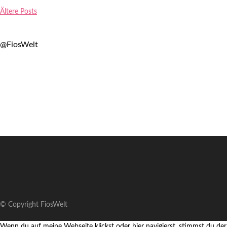
Ältere Posts
@FiosWelt
© Copyright FiosWelt
Wenn du auf meine Webseite klickst oder hier navigierst, stimmst du der