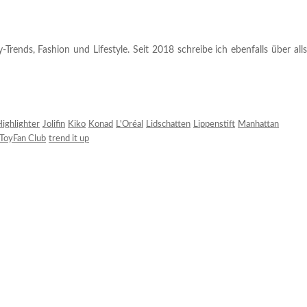
rends, Fashion und Lifestyle. Seit 2018 schreibe ich ebenfalls über alls
ighlighter
Jolifin
Kiko
Konad
L'Oréal
Lidschatten
Lippenstift
Manhattan
ToyFan Club
trend it up