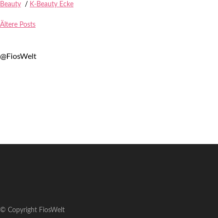
Beauty
/
K-Beauty Ecke
Ältere Posts
@FiosWelt
© Copyright FiosWelt