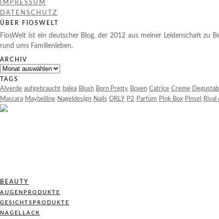
IMPRESSUM
DATENSCHUTZ
ÜBER FIOSWELT
FiosWelt ist ein deutscher Blog, der 2012 aus meiner Leidenschaft zu Be
rund ums Familienleben.
ARCHIV
Archiv
TAGS
Alverde
aufgebraucht
balea
Blush
Born Pretty
Boxen
Catrice
Creme
Degustab
Mascara
Maybelline
Nageldesign
Nails
ORLY
P2
Parfüm
Pink Box
Pinsel
Rival
BEAUTY
AUGENPRODUKTE
GESICHTSPRODUKTE
NAGELLACK