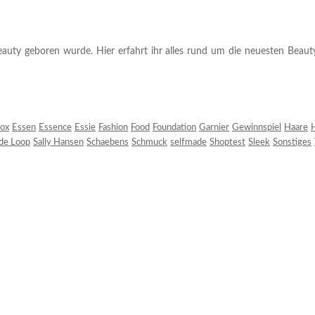
auty geboren wurde. Hier erfahrt ihr alles rund um die neuesten Beauty-T
ox
Essen
Essence
Essie
Fashion
Food
Foundation
Garnier
Gewinnspiel
Haare
H
 de Loop
Sally Hansen
Schaebens
Schmuck
selfmade
Shoptest
Sleek
Sonstiges