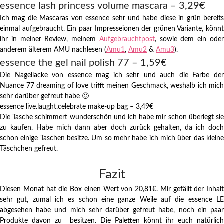
essence lash princess volume mascara – 3,29€
Ich mag die Mascaras von essence sehr und habe diese in grün bereits
einmal aufgebraucht. Ein paar Impresseionen der grünen Variante, könnt
ihr in meiner Review, meinem
Aufgebrauchtpost
, sowie dem ein ode
anderem älterem AMU nachlesen (
Amu1
,
Amu2
&
Amu3
).
essence the gel nail polish 77 – 1,59€
Die Nagellacke von essence mag ich sehr und auch die Farbe der
Nuance 77 dreaming of love trifft meinen Geschmack, weshalb ich mich
sehr darüber gefreut habe 🙂
essence live.laught.celebrate make-up bag – 3,49€
Die Tasche schimmert wunderschön und ich habe mir schon überlegt sie
zu kaufen. Habe mich dann aber doch zurück gehalten, da ich doch
schon einige Taschen besitze. Um so mehr habe ich mich über das kleine
Täschchen gefreut.
Fazit
Diesen Monat hat die Box einen Wert von 20,81€. Mir gefällt der Inhalt
sehr gut, zumal ich es schon eine ganze Weile auf die essence LE
abgesehen habe und mich sehr darüber gefreut habe, noch ein paar
Produkte davon zu besitzen. Die Paletten könnt ihr euch natürlich