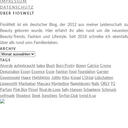
IMPRESSUM
DATENSCHUTZ
ÜBER FIOSWELT
FiosWelt ist ein deutscher Blog, der 2012 aus meiner Leidenschaft zu
Beauty geboren wurde. Hier erfahrt ihr alles rund um die neuesten
Beauty-Trends, Fashion und Lifestyle. Seit 2018 schreibe ich ebenfalls
über alls rund ums Familienleben.
ARCHIV
Archiv
TAGS
Alverde
aufgebraucht
balea
Blush
Born Pretty
Boxen
Catrice
Creme
Degustabox
Essen
Essence
Essie
Fashion
Food
Foundation
Garnier
Gewinnspiel
Haare
Highlighter
Jolifin
Kiko
Konad
L'Oréal
Lidschatten
Lippenstift
Manhattan
Mascara
Maybelline
Nageldesign
Nails
ORLY
P2
Parfüm
Pink Box
Pinsel
Rival de Loop
Sally Hansen
Schaebens
Schmuck
selfmade
Shoptest
Sleek
Sonstiges
ToyFan Club
trend it up