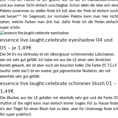
Der Preis der Palette ist der gleiche wie für die im Standardsortiment
und aus meiner Sicht einfach unschlagbar. Schon allein die Idee sich eine
Palette zusammen zu stellen finde ich toll, aber der Preis ist einfach noch
viel besser^^ Im Gegensatz zur normalen Palette kann man hier nicht
sehen, welche Farben man drin hat, dafür finde ich die Perlen einfach
super schön.
essence live.laught.celebrate eyeshadow 04 und
05 – je 1,49€
Die 04 it’s my birthsday ist ein silber/grauer schimmernder Lidschatten,
der mir sehr gut gefällt. Ich habe mir aus der LE einen sehr ähnlichen
bereits gekauft, der ist aber noch ein bisschen heller. Die Farbe 05 T.G.I.F
(wofür steht das?) ist ein matter, gut pigmentierter Nudeton, der mit
ebenfalls sehr gut gefällt.
essence live.laught.celebrate schimmer blush 01 –
1,49€
Die Blushes aus der LE gefallen mir ebenfalls sehr gut und die Farbe 01
rhythm of the night kann man einfach immer tragen. Für zu Hause finde
ich den Tiegel für einen Blush fast zu klein, aber für Unterwegs finde ich
ihn super praktisch.