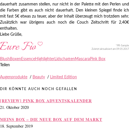
dauerhaft zusammen stellen, nur nicht in der Palette mit den Perlen und
die Farben gibt es auch nicht dauerhaft. Den kleinen Spiegel finde ich
mit fast 5€ etwas zu teuer, aber der Inhalt überzeugt mich trotzdem sehr.
Zusätzlich war übrigens auch noch die Couch Zeitschrift für 2,40€
enthalten.
Liebe Grüße,
*PR-Sample
Zuletzt aktualisiert am 09.05.2017
Blush
Boxen
Essence
Highlighter
Lidschatten
Mascara
Pink Box
Teilen
Augenprodukte
/
Beauty
/
Limited Edition
DIR KÖNNTE AUCH NOCH GEFALLEN
[REVIEW] PINK BOX ADVENTSKALENDER
21. Oktober 2020
MEINS BOX – DIE NEUE BOX AUF DEM MARKT
18. September 2019