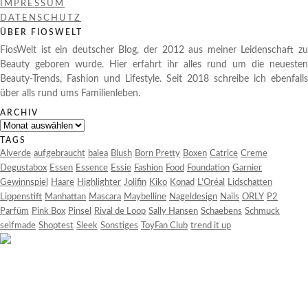
IMPRESSUM
DATENSCHUTZ
ÜBER FIOSWELT
FiosWelt ist ein deutscher Blog, der 2012 aus meiner Leidenschaft zu
Beauty geboren wurde. Hier erfahrt ihr alles rund um die neuesten
Beauty-Trends, Fashion und Lifestyle. Seit 2018 schreibe ich ebenfalls
über alls rund ums Familienleben.
ARCHIV
Archiv
TAGS
Alverde
aufgebraucht
balea
Blush
Born Pretty
Boxen
Catrice
Creme
Degustabox
Essen
Essence
Essie
Fashion
Food
Foundation
Garnier
Gewinnspiel
Haare
Highlighter
Jolifin
Kiko
Konad
L'Oréal
Lidschatten
Lippenstift
Manhattan
Mascara
Maybelline
Nageldesign
Nails
ORLY
P2
Parfüm
Pink Box
Pinsel
Rival de Loop
Sally Hansen
Schaebens
Schmuck
selfmade
Shoptest
Sleek
Sonstiges
ToyFan Club
trend it up