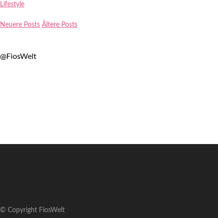
Lifestyle
Neuere Posts
Ältere Posts
@FiosWelt
© Copyright FiosWelt