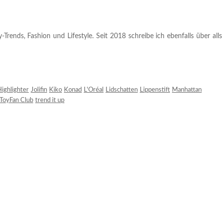
rends, Fashion und Lifestyle. Seit 2018 schreibe ich ebenfalls über alls
ighlighter
Jolifin
Kiko
Konad
L'Oréal
Lidschatten
Lippenstift
Manhattan
ToyFan Club
trend it up