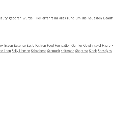
auty geboren wurde. Hier erfahrt ihr alles rund um die neuesten Beauty-T
ox
Essen
Essence
Essie
Fashion
Food
Foundation
Garnier
Gewinnspiel
Haare
H
 de Loop
Sally Hansen
Schaebens
Schmuck
selfmade
Shoptest
Sleek
Sonstiges