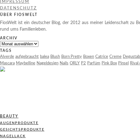
IMPRESSUM
DATENSCHUTZ
ÜBER FIOSWELT
FiosWelt ist ein deutscher Blog, der 2012 aus meiner Leidenschaft zu Be
rund ums Familienleben.
ARCHIV
Archiv
TAGS
Alverde
aufgebraucht
balea
Blush
Born Pretty
Boxen
Catrice
Creme
Degustab
Mascara
Maybelline
Nageldesign
Nails
ORLY
P2
Parfüm
Pink Box
Pinsel
Rival
BEAUTY
AUGENPRODUKTE
GESICHTSPRODUKTE
NAGELLACK