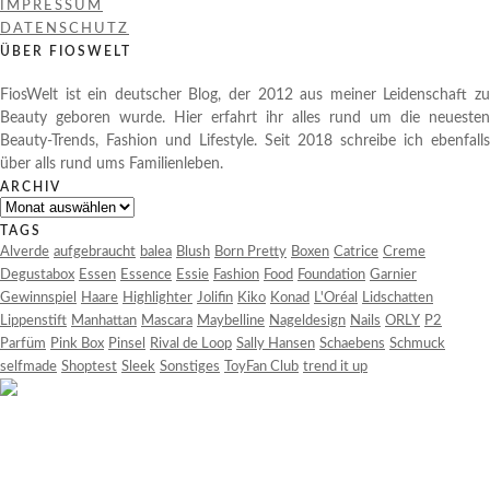
IMPRESSUM
DATENSCHUTZ
ÜBER FIOSWELT
FiosWelt ist ein deutscher Blog, der 2012 aus meiner Leidenschaft zu
Beauty geboren wurde. Hier erfahrt ihr alles rund um die neuesten
Beauty-Trends, Fashion und Lifestyle. Seit 2018 schreibe ich ebenfalls
über alls rund ums Familienleben.
ARCHIV
Archiv
TAGS
Alverde
aufgebraucht
balea
Blush
Born Pretty
Boxen
Catrice
Creme
Degustabox
Essen
Essence
Essie
Fashion
Food
Foundation
Garnier
Gewinnspiel
Haare
Highlighter
Jolifin
Kiko
Konad
L'Oréal
Lidschatten
Lippenstift
Manhattan
Mascara
Maybelline
Nageldesign
Nails
ORLY
P2
Parfüm
Pink Box
Pinsel
Rival de Loop
Sally Hansen
Schaebens
Schmuck
selfmade
Shoptest
Sleek
Sonstiges
ToyFan Club
trend it up