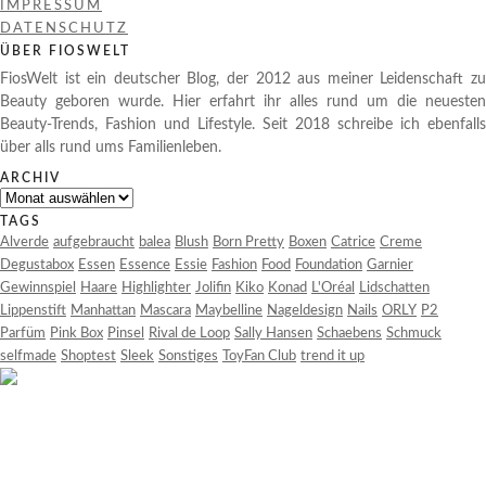
IMPRESSUM
DATENSCHUTZ
ÜBER FIOSWELT
FiosWelt ist ein deutscher Blog, der 2012 aus meiner Leidenschaft zu
Beauty geboren wurde. Hier erfahrt ihr alles rund um die neuesten
Beauty-Trends, Fashion und Lifestyle. Seit 2018 schreibe ich ebenfalls
über alls rund ums Familienleben.
ARCHIV
Archiv
TAGS
Alverde
aufgebraucht
balea
Blush
Born Pretty
Boxen
Catrice
Creme
Degustabox
Essen
Essence
Essie
Fashion
Food
Foundation
Garnier
Gewinnspiel
Haare
Highlighter
Jolifin
Kiko
Konad
L'Oréal
Lidschatten
Lippenstift
Manhattan
Mascara
Maybelline
Nageldesign
Nails
ORLY
P2
Parfüm
Pink Box
Pinsel
Rival de Loop
Sally Hansen
Schaebens
Schmuck
selfmade
Shoptest
Sleek
Sonstiges
ToyFan Club
trend it up