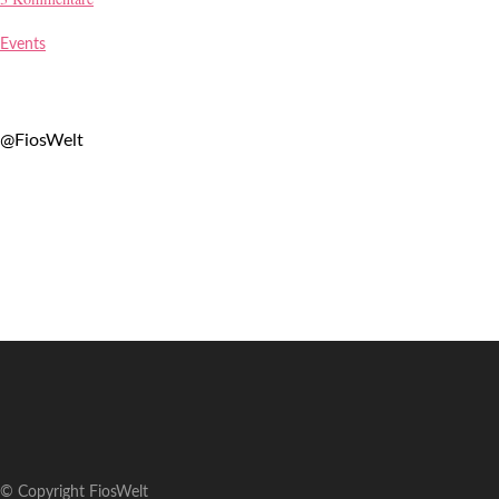
Events
@FiosWelt
© Copyright FiosWelt