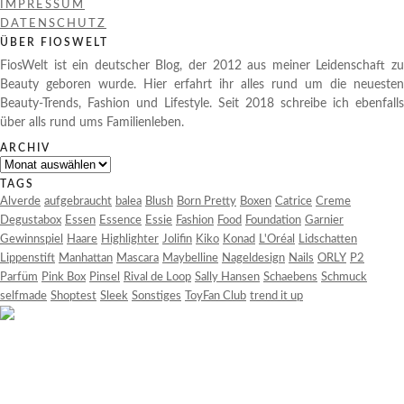
IMPRESSUM
DATENSCHUTZ
ÜBER FIOSWELT
FiosWelt ist ein deutscher Blog, der 2012 aus meiner Leidenschaft zu
Beauty geboren wurde. Hier erfahrt ihr alles rund um die neuesten
Beauty-Trends, Fashion und Lifestyle. Seit 2018 schreibe ich ebenfalls
über alls rund ums Familienleben.
ARCHIV
Archiv
TAGS
Alverde
aufgebraucht
balea
Blush
Born Pretty
Boxen
Catrice
Creme
Degustabox
Essen
Essence
Essie
Fashion
Food
Foundation
Garnier
Gewinnspiel
Haare
Highlighter
Jolifin
Kiko
Konad
L'Oréal
Lidschatten
Lippenstift
Manhattan
Mascara
Maybelline
Nageldesign
Nails
ORLY
P2
Parfüm
Pink Box
Pinsel
Rival de Loop
Sally Hansen
Schaebens
Schmuck
selfmade
Shoptest
Sleek
Sonstiges
ToyFan Club
trend it up