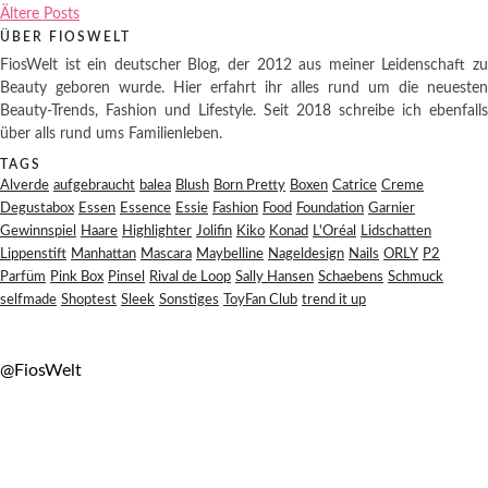
Ältere Posts
ÜBER FIOSWELT
FiosWelt ist ein deutscher Blog, der 2012 aus meiner Leidenschaft zu
Beauty geboren wurde. Hier erfahrt ihr alles rund um die neuesten
Beauty-Trends, Fashion und Lifestyle. Seit 2018 schreibe ich ebenfalls
über alls rund ums Familienleben.
TAGS
Alverde
aufgebraucht
balea
Blush
Born Pretty
Boxen
Catrice
Creme
Degustabox
Essen
Essence
Essie
Fashion
Food
Foundation
Garnier
Gewinnspiel
Haare
Highlighter
Jolifin
Kiko
Konad
L'Oréal
Lidschatten
Lippenstift
Manhattan
Mascara
Maybelline
Nageldesign
Nails
ORLY
P2
Parfüm
Pink Box
Pinsel
Rival de Loop
Sally Hansen
Schaebens
Schmuck
selfmade
Shoptest
Sleek
Sonstiges
ToyFan Club
trend it up
@FiosWelt