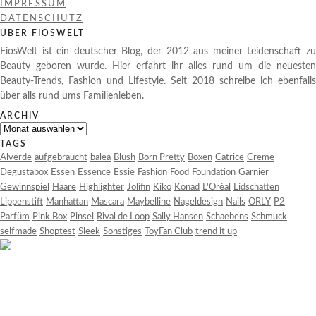
IMPRESSUM
DATENSCHUTZ
ÜBER FIOSWELT
FiosWelt ist ein deutscher Blog, der 2012 aus meiner Leidenschaft zu
Beauty geboren wurde. Hier erfahrt ihr alles rund um die neuesten
Beauty-Trends, Fashion und Lifestyle. Seit 2018 schreibe ich ebenfalls
über alls rund ums Familienleben.
ARCHIV
Archiv
TAGS
Alverde
aufgebraucht
balea
Blush
Born Pretty
Boxen
Catrice
Creme
Degustabox
Essen
Essence
Essie
Fashion
Food
Foundation
Garnier
Gewinnspiel
Haare
Highlighter
Jolifin
Kiko
Konad
L'Oréal
Lidschatten
Lippenstift
Manhattan
Mascara
Maybelline
Nageldesign
Nails
ORLY
P2
Parfüm
Pink Box
Pinsel
Rival de Loop
Sally Hansen
Schaebens
Schmuck
selfmade
Shoptest
Sleek
Sonstiges
ToyFan Club
trend it up