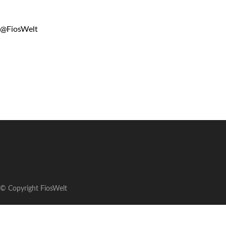
@FiosWelt
© Copyright FiosWelt