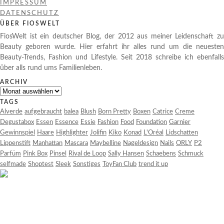
IMPRESSUM
DATENSCHUTZ
ÜBER FIOSWELT
FiosWelt ist ein deutscher Blog, der 2012 aus meiner Leidenschaft zu
Beauty geboren wurde. Hier erfahrt ihr alles rund um die neuesten
Beauty-Trends, Fashion und Lifestyle. Seit 2018 schreibe ich ebenfalls
über alls rund ums Familienleben.
ARCHIV
Archiv
TAGS
Alverde
aufgebraucht
balea
Blush
Born Pretty
Boxen
Catrice
Creme
Degustabox
Essen
Essence
Essie
Fashion
Food
Foundation
Garnier
Gewinnspiel
Haare
Highlighter
Jolifin
Kiko
Konad
L'Oréal
Lidschatten
Lippenstift
Manhattan
Mascara
Maybelline
Nageldesign
Nails
ORLY
P2
Parfüm
Pink Box
Pinsel
Rival de Loop
Sally Hansen
Schaebens
Schmuck
selfmade
Shoptest
Sleek
Sonstiges
ToyFan Club
trend it up