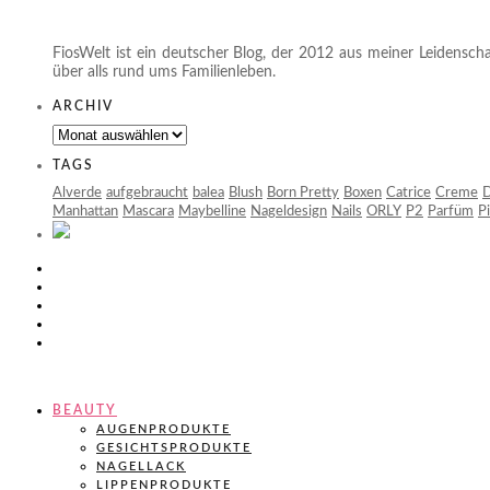
FiosWelt ist ein deutscher Blog, der 2012 aus meiner Leidenscha
über alls rund ums Familienleben.
ARCHIV
Archiv
TAGS
Alverde
aufgebraucht
balea
Blush
Born Pretty
Boxen
Catrice
Creme
D
Manhattan
Mascara
Maybelline
Nageldesign
Nails
ORLY
P2
Parfüm
P
BEAUTY
AUGENPRODUKTE
GESICHTSPRODUKTE
NAGELLACK
LIPPENPRODUKTE