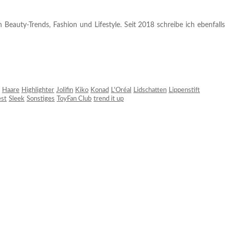
 Beauty-Trends, Fashion und Lifestyle. Seit 2018 schreibe ich ebenfalls
Haare
Highlighter
Jolifin
Kiko
Konad
L'Oréal
Lidschatten
Lippenstift
est
Sleek
Sonstiges
ToyFan Club
trend it up