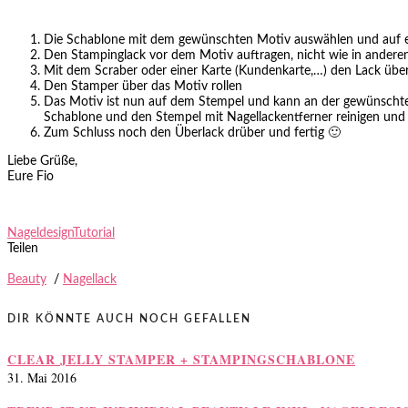
Die Schablone mit dem gewünschten Motiv auswählen und auf e
Den Stampinglack vor dem Motiv auftragen, nicht wie in anderen
Mit dem Scraber oder einer Karte (Kundenkarte,…) den Lack über 
Den Stamper über das Motiv rollen
Das Motiv ist nun auf dem Stempel und kann an der gewünschten 
Schablone und den Stempel mit Nagellackentferner reinigen und 
Zum Schluss noch den Überlack drüber und fertig 🙂
Liebe Grüße,
Eure Fio
Nageldesign
Tutorial
Teilen
Beauty
/
Nagellack
DIR KÖNNTE AUCH NOCH GEFALLEN
CLEAR JELLY STAMPER + STAMPINGSCHABLONE
31. Mai 2016