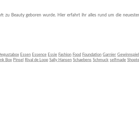
ft zu Beauty geboren wurde. Hier erfahrt ihr alles rund um die neuesten
egustabox
Essen
Essence
Essie
Fashion
Food
Foundation
Garnier
Gewinnspiel
ink Box
Pinsel
Rival de Loop
Sally Hansen
Schaebens
Schmuck
selfmade
Shopt