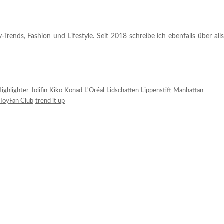
rends, Fashion und Lifestyle. Seit 2018 schreibe ich ebenfalls über alls
ighlighter
Jolifin
Kiko
Konad
L'Oréal
Lidschatten
Lippenstift
Manhattan
ToyFan Club
trend it up