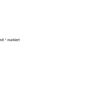
 mit
*
markiert