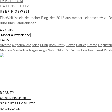
IMPRESSUM
DATENSCHUTZ
ÜBER FIOSWELT
FiosWelt ist ein deutscher Blog, der 2012 aus meiner Leidenschaft zu Be
rund ums Familienleben.
ARCHIV
Archiv
TAGS
Alverde
aufgebraucht
balea
Blush
Born Pretty
Boxen
Catrice
Creme
Degustab
Mascara
Maybelline
Nageldesign
Nails
ORLY
P2
Parfüm
Pink Box
Pinsel
Rival
BEAUTY
AUGENPRODUKTE
GESICHTSPRODUKTE
NAGELLACK