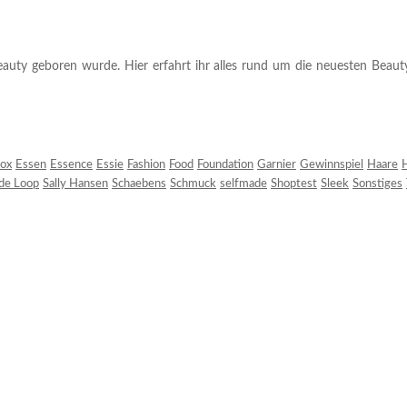
auty geboren wurde. Hier erfahrt ihr alles rund um die neuesten Beauty-T
ox
Essen
Essence
Essie
Fashion
Food
Foundation
Garnier
Gewinnspiel
Haare
H
 de Loop
Sally Hansen
Schaebens
Schmuck
selfmade
Shoptest
Sleek
Sonstiges