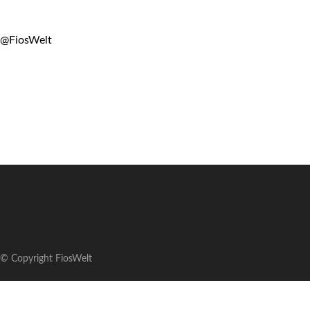
@FiosWelt
© Copyright FiosWelt