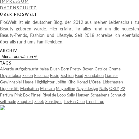
IMPRESSUM
DATENSCHUTZ
ÜBER FIOSWELT
FiosWelt ist ein deutscher Blog, der 2012 aus meiner Leidenschaft zu
Beauty geboren wurde. Hier erfahrt ihr alles rund um die neuesten
Beauty-Trends, Fashion und Lifestyle. Seit 2018 schreibe ich ebenfalls
über alls rund ums Familienleben.
ARCHIV
Archiv
TAGS
Alverde
aufgebraucht
balea
Blush
Born Pretty
Boxen
Catrice
Creme
Degustabox
Essen
Essence
Essie
Fashion
Food
Foundation
Garnier
Gewinnspiel
Haare
Highlighter
Jolifin
Kiko
Konad
L'Oréal
Lidschatten
Lippenstift
Manhattan
Mascara
Maybelline
Nageldesign
Nails
ORLY
P2
Parfüm
Pink Box
Pinsel
Rival de Loop
Sally Hansen
Schaebens
Schmuck
selfmade
Shoptest
Sleek
Sonstiges
ToyFan Club
trend it up