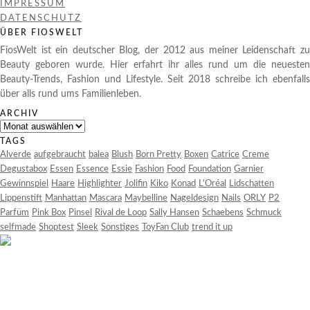
IMPRESSUM
DATENSCHUTZ
ÜBER FIOSWELT
FiosWelt ist ein deutscher Blog, der 2012 aus meiner Leidenschaft zu
Beauty geboren wurde. Hier erfahrt ihr alles rund um die neuesten
Beauty-Trends, Fashion und Lifestyle. Seit 2018 schreibe ich ebenfalls
über alls rund ums Familienleben.
ARCHIV
Archiv
TAGS
Alverde
aufgebraucht
balea
Blush
Born Pretty
Boxen
Catrice
Creme
Degustabox
Essen
Essence
Essie
Fashion
Food
Foundation
Garnier
Gewinnspiel
Haare
Highlighter
Jolifin
Kiko
Konad
L'Oréal
Lidschatten
Lippenstift
Manhattan
Mascara
Maybelline
Nageldesign
Nails
ORLY
P2
Parfüm
Pink Box
Pinsel
Rival de Loop
Sally Hansen
Schaebens
Schmuck
selfmade
Shoptest
Sleek
Sonstiges
ToyFan Club
trend it up