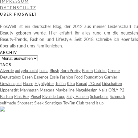
IMPRESSUM
DATENSCHUTZ
ÜBER FIOSWELT
FiosWelt ist ein deutscher Blog, der 2012 aus meiner Leidenschaft zu
Beauty geboren wurde. Hier erfahrt ihr alles rund um die neuesten
Beauty-Trends, Fashion und Lifestyle. Seit 2018 schreibe ich ebenfalls
über alls rund ums Familienleben.
ARCHIV
Archiv
TAGS
Alverde
aufgebraucht
balea
Blush
Born Pretty
Boxen
Catrice
Creme
Degustabox
Essen
Essence
Essie
Fashion
Food
Foundation
Garnier
Gewinnspiel
Haare
Highlighter
Jolifin
Kiko
Konad
L'Oréal
Lidschatten
Lippenstift
Manhattan
Mascara
Maybelline
Nageldesign
Nails
ORLY
P2
Parfüm
Pink Box
Pinsel
Rival de Loop
Sally Hansen
Schaebens
Schmuck
selfmade
Shoptest
Sleek
Sonstiges
ToyFan Club
trend it up