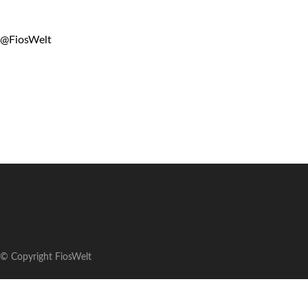
@FiosWelt
© Copyright FiosWelt