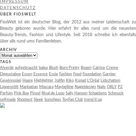
IMPRESSUM
DATENSCHUTZ
ÜBER FIOSWELT
FiosWelt ist ein deutscher Blog, der 2012 aus meiner Leidenschaft zu
Beauty geboren wurde. Hier erfahrt ihr alles rund um die neuesten
Beauty-Trends, Fashion und Lifestyle. Seit 2018 schreibe ich ebenfalls
über alls rund ums Familienleben.
ARCHIV
Archiv
TAGS
Alverde
aufgebraucht
balea
Blush
Born Pretty
Boxen
Catrice
Creme
Degustabox
Essen
Essence
Essie
Fashion
Food
Foundation
Garnier
Gewinnspiel
Haare
Highlighter
Jolifin
Kiko
Konad
L'Oréal
Lidschatten
Lippenstift
Manhattan
Mascara
Maybelline
Nageldesign
Nails
ORLY
P2
Parfüm
Pink Box
Pinsel
Rival de Loop
Sally Hansen
Schaebens
Schmuck
selfmade
Shoptest
Sleek
Sonstiges
ToyFan Club
trend it up