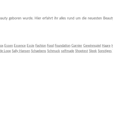
auty geboren wurde. Hier erfahrt ihr alles rund um die neuesten Beauty-T
ox
Essen
Essence
Essie
Fashion
Food
Foundation
Garnier
Gewinnspiel
Haare
H
 de Loop
Sally Hansen
Schaebens
Schmuck
selfmade
Shoptest
Sleek
Sonstiges