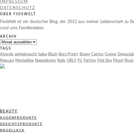
IMPRESSUM
DATENSCHUTZ
ÜBER FIOSWELT
FiosWelt ist ein deutscher Blog, der 2012 aus meiner Leidenschaft zu Be
rund ums Familienleben.
ARCHIV
Archiv
TAGS
Alverde
aufgebraucht
balea
Blush
Born Pretty
Boxen
Catrice
Creme
Degustab
Mascara
Maybelline
Nageldesign
Nails
ORLY
P2
Parfüm
Pink Box
Pinsel
Rival
BEAUTY
AUGENPRODUKTE
GESICHTSPRODUKTE
NAGELLACK