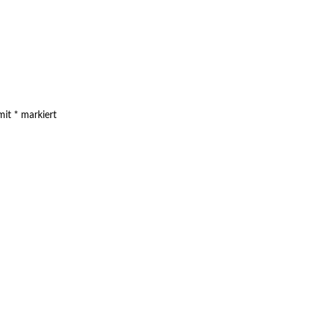
 mit
*
markiert