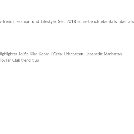
rends, Fashion und Lifestyle. Seit 2018 schreibe ich ebenfalls über alls
ighlighter
Jolifin
Kiko
Konad
L'Oréal
Lidschatten
Lippenstift
Manhattan
ToyFan Club
trend it up