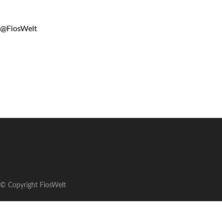
@FiosWelt
© Copyright FiosWelt