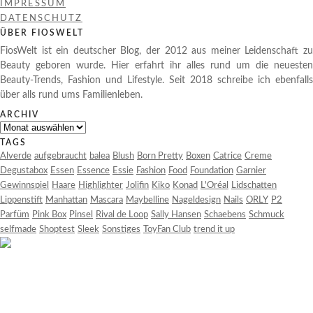
IMPRESSUM
DATENSCHUTZ
ÜBER FIOSWELT
FiosWelt ist ein deutscher Blog, der 2012 aus meiner Leidenschaft zu
Beauty geboren wurde. Hier erfahrt ihr alles rund um die neuesten
Beauty-Trends, Fashion und Lifestyle. Seit 2018 schreibe ich ebenfalls
über alls rund ums Familienleben.
ARCHIV
Archiv
TAGS
Alverde
aufgebraucht
balea
Blush
Born Pretty
Boxen
Catrice
Creme
Degustabox
Essen
Essence
Essie
Fashion
Food
Foundation
Garnier
Gewinnspiel
Haare
Highlighter
Jolifin
Kiko
Konad
L'Oréal
Lidschatten
Lippenstift
Manhattan
Mascara
Maybelline
Nageldesign
Nails
ORLY
P2
Parfüm
Pink Box
Pinsel
Rival de Loop
Sally Hansen
Schaebens
Schmuck
selfmade
Shoptest
Sleek
Sonstiges
ToyFan Club
trend it up