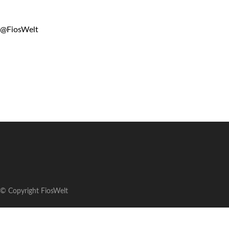
@FiosWelt
© Copyright FiosWelt