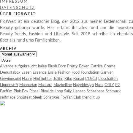
IMPRESSUM
DATENSCHUTZ
ÜBER FIOSWELT
FiosWelt ist ein deutscher Blog, der 2012 aus meiner Leidenschaft zu
Beauty geboren wurde. Hier erfahrt ihr alles rund um die neuesten
Beauty-Trends, Fashion und Lifestyle. Seit 2018 schreibe ich ebenfalls
über alls rund ums Familienleben.
ARCHIV
Archiv
TAGS
Alverde
aufgebraucht
balea
Blush
Born Pretty
Boxen
Catrice
Creme
Degustabox
Essen
Essence
Essie
Fashion
Food
Foundation
Garnier
Gewinnspiel
Haare
Highlighter
Jolifin
Kiko
Konad
L'Oréal
Lidschatten
Lippenstift
Manhattan
Mascara
Maybelline
Nageldesign
Nails
ORLY
P2
Parfüm
Pink Box
Pinsel
Rival de Loop
Sally Hansen
Schaebens
Schmuck
selfmade
Shoptest
Sleek
Sonstiges
ToyFan Club
trend it up