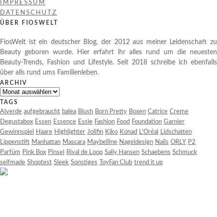
IMPRESSUM
DATENSCHUTZ
ÜBER FIOSWELT
FiosWelt ist ein deutscher Blog, der 2012 aus meiner Leidenschaft zu
Beauty geboren wurde. Hier erfahrt ihr alles rund um die neuesten
Beauty-Trends, Fashion und Lifestyle. Seit 2018 schreibe ich ebenfalls
über alls rund ums Familienleben.
ARCHIV
Archiv
TAGS
Alverde
aufgebraucht
balea
Blush
Born Pretty
Boxen
Catrice
Creme
Degustabox
Essen
Essence
Essie
Fashion
Food
Foundation
Garnier
Gewinnspiel
Haare
Highlighter
Jolifin
Kiko
Konad
L'Oréal
Lidschatten
Lippenstift
Manhattan
Mascara
Maybelline
Nageldesign
Nails
ORLY
P2
Parfüm
Pink Box
Pinsel
Rival de Loop
Sally Hansen
Schaebens
Schmuck
selfmade
Shoptest
Sleek
Sonstiges
ToyFan Club
trend it up