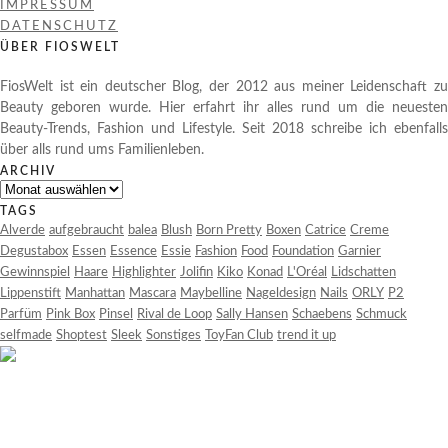
IMPRESSUM
DATENSCHUTZ
ÜBER FIOSWELT
FiosWelt ist ein deutscher Blog, der 2012 aus meiner Leidenschaft zu
Beauty geboren wurde. Hier erfahrt ihr alles rund um die neuesten
Beauty-Trends, Fashion und Lifestyle. Seit 2018 schreibe ich ebenfalls
über alls rund ums Familienleben.
ARCHIV
Archiv
TAGS
Alverde
aufgebraucht
balea
Blush
Born Pretty
Boxen
Catrice
Creme
Degustabox
Essen
Essence
Essie
Fashion
Food
Foundation
Garnier
Gewinnspiel
Haare
Highlighter
Jolifin
Kiko
Konad
L'Oréal
Lidschatten
Lippenstift
Manhattan
Mascara
Maybelline
Nageldesign
Nails
ORLY
P2
Parfüm
Pink Box
Pinsel
Rival de Loop
Sally Hansen
Schaebens
Schmuck
selfmade
Shoptest
Sleek
Sonstiges
ToyFan Club
trend it up