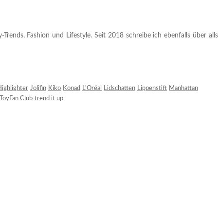
rends, Fashion und Lifestyle. Seit 2018 schreibe ich ebenfalls über alls
ighlighter
Jolifin
Kiko
Konad
L'Oréal
Lidschatten
Lippenstift
Manhattan
ToyFan Club
trend it up