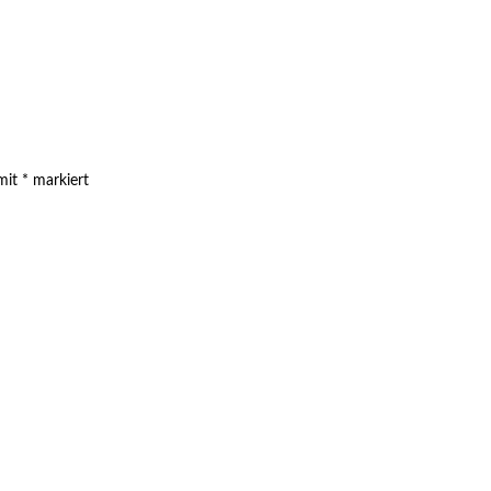
 mit
*
markiert