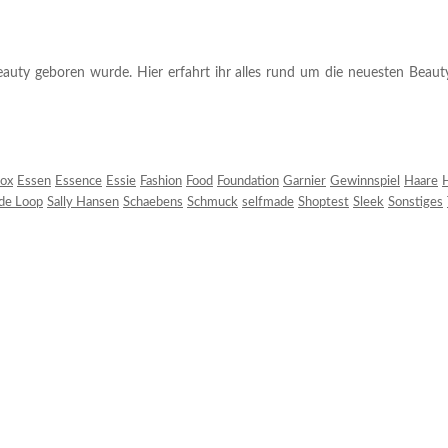
auty geboren wurde. Hier erfahrt ihr alles rund um die neuesten Beauty-T
ox
Essen
Essence
Essie
Fashion
Food
Foundation
Garnier
Gewinnspiel
Haare
H
 de Loop
Sally Hansen
Schaebens
Schmuck
selfmade
Shoptest
Sleek
Sonstiges