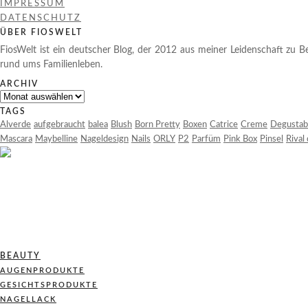
IMPRESSUM
DATENSCHUTZ
ÜBER FIOSWELT
FiosWelt ist ein deutscher Blog, der 2012 aus meiner Leidenschaft zu Be
rund ums Familienleben.
ARCHIV
Archiv
TAGS
Alverde
aufgebraucht
balea
Blush
Born Pretty
Boxen
Catrice
Creme
Degustab
Mascara
Maybelline
Nageldesign
Nails
ORLY
P2
Parfüm
Pink Box
Pinsel
Rival
BEAUTY
AUGENPRODUKTE
GESICHTSPRODUKTE
NAGELLACK