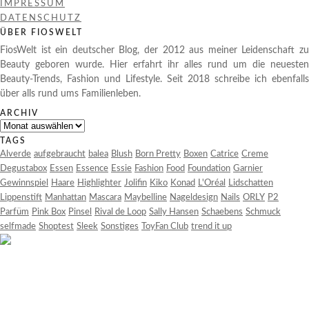
IMPRESSUM
DATENSCHUTZ
ÜBER FIOSWELT
FiosWelt ist ein deutscher Blog, der 2012 aus meiner Leidenschaft zu
Beauty geboren wurde. Hier erfahrt ihr alles rund um die neuesten
Beauty-Trends, Fashion und Lifestyle. Seit 2018 schreibe ich ebenfalls
über alls rund ums Familienleben.
ARCHIV
Archiv
TAGS
Alverde
aufgebraucht
balea
Blush
Born Pretty
Boxen
Catrice
Creme
Degustabox
Essen
Essence
Essie
Fashion
Food
Foundation
Garnier
Gewinnspiel
Haare
Highlighter
Jolifin
Kiko
Konad
L'Oréal
Lidschatten
Lippenstift
Manhattan
Mascara
Maybelline
Nageldesign
Nails
ORLY
P2
Parfüm
Pink Box
Pinsel
Rival de Loop
Sally Hansen
Schaebens
Schmuck
selfmade
Shoptest
Sleek
Sonstiges
ToyFan Club
trend it up