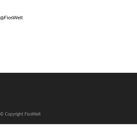
@FiosWelt
© Copyright FiosWelt