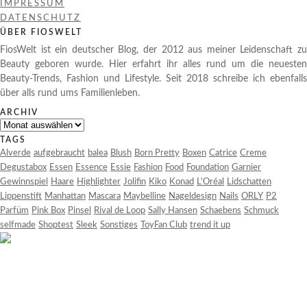
IMPRESSUM
DATENSCHUTZ
ÜBER FIOSWELT
FiosWelt ist ein deutscher Blog, der 2012 aus meiner Leidenschaft zu
Beauty geboren wurde. Hier erfahrt ihr alles rund um die neuesten
Beauty-Trends, Fashion und Lifestyle. Seit 2018 schreibe ich ebenfalls
über alls rund ums Familienleben.
ARCHIV
Archiv
TAGS
Alverde
aufgebraucht
balea
Blush
Born Pretty
Boxen
Catrice
Creme
Degustabox
Essen
Essence
Essie
Fashion
Food
Foundation
Garnier
Gewinnspiel
Haare
Highlighter
Jolifin
Kiko
Konad
L'Oréal
Lidschatten
Lippenstift
Manhattan
Mascara
Maybelline
Nageldesign
Nails
ORLY
P2
Parfüm
Pink Box
Pinsel
Rival de Loop
Sally Hansen
Schaebens
Schmuck
selfmade
Shoptest
Sleek
Sonstiges
ToyFan Club
trend it up