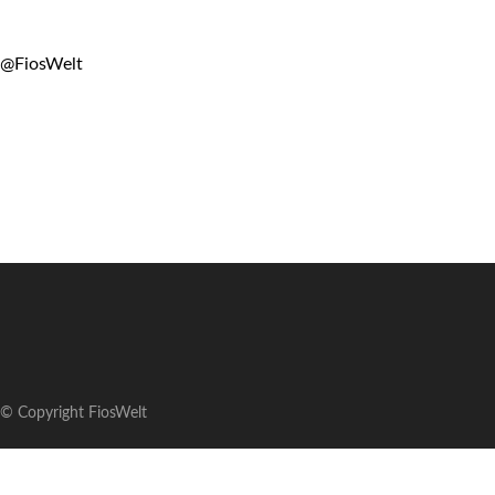
@FiosWelt
© Copyright FiosWelt