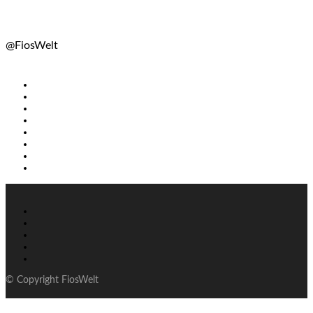
@FiosWelt
© Copyright FiosWelt