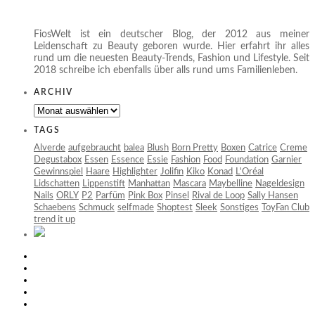
FiosWelt ist ein deutscher Blog, der 2012 aus meiner
Leidenschaft zu Beauty geboren wurde. Hier erfahrt ihr alles
rund um die neuesten Beauty-Trends, Fashion und Lifestyle. Seit
2018 schreibe ich ebenfalls über alls rund ums Familienleben.
ARCHIV
Archiv
TAGS
Alverde
aufgebraucht
balea
Blush
Born Pretty
Boxen
Catrice
Creme
Degustabox
Essen
Essence
Essie
Fashion
Food
Foundation
Garnier
Gewinnspiel
Haare
Highlighter
Jolifin
Kiko
Konad
L'Oréal
Lidschatten
Lippenstift
Manhattan
Mascara
Maybelline
Nageldesign
Nails
ORLY
P2
Parfüm
Pink Box
Pinsel
Rival de Loop
Sally Hansen
Schaebens
Schmuck
selfmade
Shoptest
Sleek
Sonstiges
ToyFan Club
trend it up