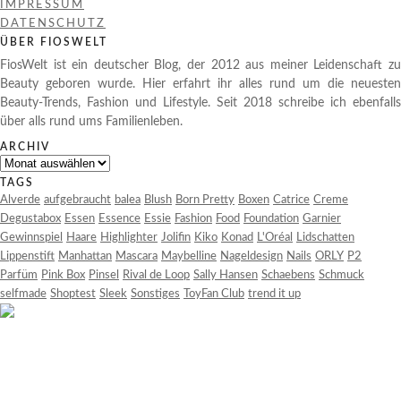
IMPRESSUM
DATENSCHUTZ
ÜBER FIOSWELT
FiosWelt ist ein deutscher Blog, der 2012 aus meiner Leidenschaft zu
Beauty geboren wurde. Hier erfahrt ihr alles rund um die neuesten
Beauty-Trends, Fashion und Lifestyle. Seit 2018 schreibe ich ebenfalls
über alls rund ums Familienleben.
ARCHIV
Archiv
TAGS
Alverde
aufgebraucht
balea
Blush
Born Pretty
Boxen
Catrice
Creme
Degustabox
Essen
Essence
Essie
Fashion
Food
Foundation
Garnier
Gewinnspiel
Haare
Highlighter
Jolifin
Kiko
Konad
L'Oréal
Lidschatten
Lippenstift
Manhattan
Mascara
Maybelline
Nageldesign
Nails
ORLY
P2
Parfüm
Pink Box
Pinsel
Rival de Loop
Sally Hansen
Schaebens
Schmuck
selfmade
Shoptest
Sleek
Sonstiges
ToyFan Club
trend it up