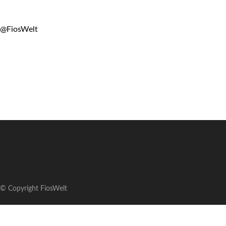
@FiosWelt
© Copyright FiosWelt