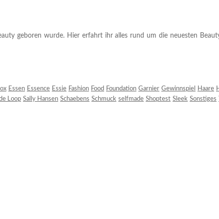
auty geboren wurde. Hier erfahrt ihr alles rund um die neuesten Beauty-T
ox
Essen
Essence
Essie
Fashion
Food
Foundation
Garnier
Gewinnspiel
Haare
H
 de Loop
Sally Hansen
Schaebens
Schmuck
selfmade
Shoptest
Sleek
Sonstiges