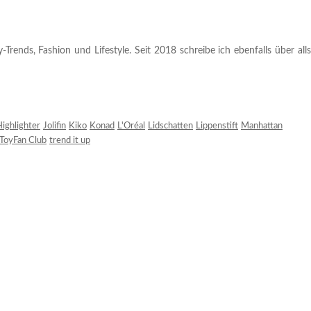
rends, Fashion und Lifestyle. Seit 2018 schreibe ich ebenfalls über alls
ighlighter
Jolifin
Kiko
Konad
L'Oréal
Lidschatten
Lippenstift
Manhattan
ToyFan Club
trend it up