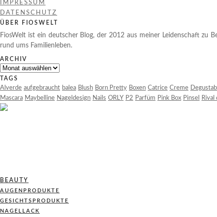
IMPRESSUM
DATENSCHUTZ
ÜBER FIOSWELT
FiosWelt ist ein deutscher Blog, der 2012 aus meiner Leidenschaft zu Be
rund ums Familienleben.
ARCHIV
Archiv
TAGS
Alverde
aufgebraucht
balea
Blush
Born Pretty
Boxen
Catrice
Creme
Degustab
Mascara
Maybelline
Nageldesign
Nails
ORLY
P2
Parfüm
Pink Box
Pinsel
Rival
BEAUTY
AUGENPRODUKTE
GESICHTSPRODUKTE
NAGELLACK