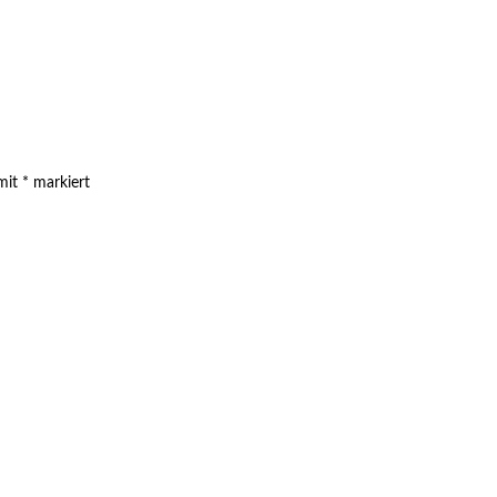
 mit
*
markiert