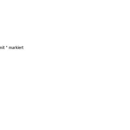
 mit
*
markiert