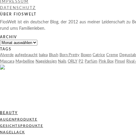
IMPRESSUM
DATENSCHUTZ
ÜBER FIOSWELT
FiosWelt ist ein deutscher Blog, der 2012 aus meiner Leidenschaft zu Be
rund ums Familienleben.
ARCHIV
Archiv
TAGS
Alverde
aufgebraucht
balea
Blush
Born Pretty
Boxen
Catrice
Creme
Degustab
Mascara
Maybelline
Nageldesign
Nails
ORLY
P2
Parfüm
Pink Box
Pinsel
Rival
BEAUTY
AUGENPRODUKTE
GESICHTSPRODUKTE
NAGELLACK