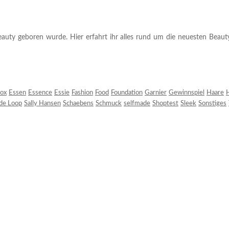
auty geboren wurde. Hier erfahrt ihr alles rund um die neuesten Beauty-T
ox
Essen
Essence
Essie
Fashion
Food
Foundation
Garnier
Gewinnspiel
Haare
H
 de Loop
Sally Hansen
Schaebens
Schmuck
selfmade
Shoptest
Sleek
Sonstiges