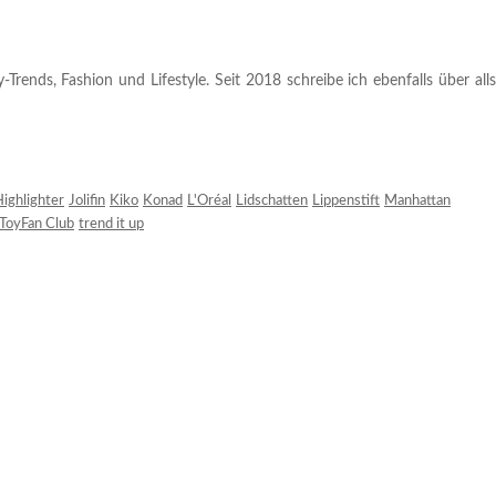
rends, Fashion und Lifestyle. Seit 2018 schreibe ich ebenfalls über alls
ighlighter
Jolifin
Kiko
Konad
L'Oréal
Lidschatten
Lippenstift
Manhattan
ToyFan Club
trend it up