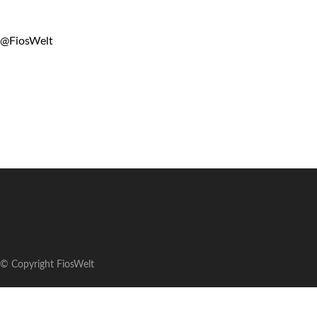
@FiosWelt
© Copyright FiosWelt