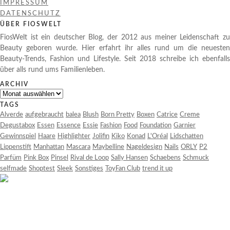
IMPRESSUM
DATENSCHUTZ
ÜBER FIOSWELT
FiosWelt ist ein deutscher Blog, der 2012 aus meiner Leidenschaft zu
Beauty geboren wurde. Hier erfahrt ihr alles rund um die neuesten
Beauty-Trends, Fashion und Lifestyle. Seit 2018 schreibe ich ebenfalls
über alls rund ums Familienleben.
ARCHIV
Archiv
TAGS
Alverde
aufgebraucht
balea
Blush
Born Pretty
Boxen
Catrice
Creme
Degustabox
Essen
Essence
Essie
Fashion
Food
Foundation
Garnier
Gewinnspiel
Haare
Highlighter
Jolifin
Kiko
Konad
L'Oréal
Lidschatten
Lippenstift
Manhattan
Mascara
Maybelline
Nageldesign
Nails
ORLY
P2
Parfüm
Pink Box
Pinsel
Rival de Loop
Sally Hansen
Schaebens
Schmuck
selfmade
Shoptest
Sleek
Sonstiges
ToyFan Club
trend it up