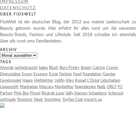
IMPRESSUM
DATENSCHUTZ
ÜBER FIOSWELT
FiosWelt ist ein deutscher Blog, der 2012 aus meiner Leidenschaft zu
Beauty geboren wurde. Hier erfahrt ihr alles rund um die neuesten
Beauty-Trends, Fashion und Lifestyle. Seit 2018 schreibe ich ebenfalls
über alls rund ums Familienleben.
ARCHIV
Archiv
TAGS
Alverde
aufgebraucht
balea
Blush
Born Pretty
Boxen
Catrice
Creme
Degustabox
Essen
Essence
Essie
Fashion
Food
Foundation
Garnier
Gewinnspiel
Haare
Highlighter
Jolifin
Kiko
Konad
L'Oréal
Lidschatten
Lippenstift
Manhattan
Mascara
Maybelline
Nageldesign
Nails
ORLY
P2
Parfüm
Pink Box
Pinsel
Rival de Loop
Sally Hansen
Schaebens
Schmuck
selfmade
Shoptest
Sleek
Sonstiges
ToyFan Club
trend it up