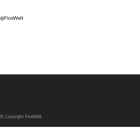
@FiosWelt
© Copyright FiosWelt