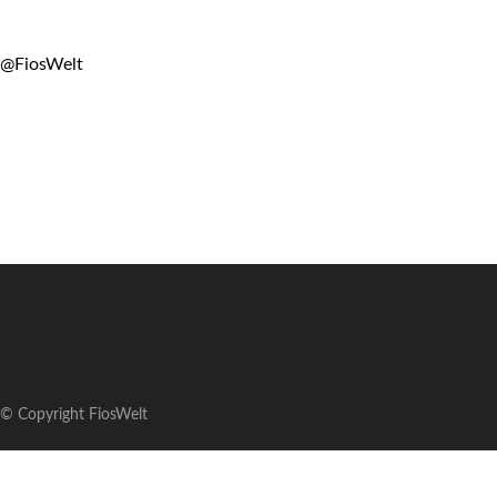
@FiosWelt
© Copyright FiosWelt