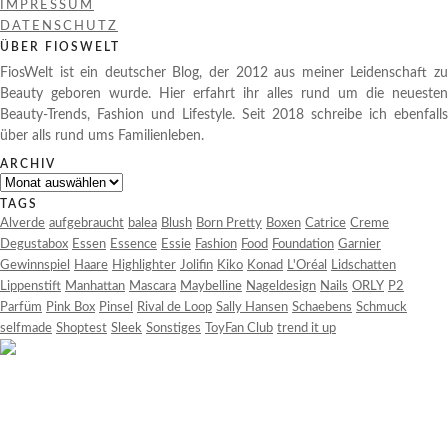
IMPRESSUM
DATENSCHUTZ
ÜBER FIOSWELT
FiosWelt ist ein deutscher Blog, der 2012 aus meiner Leidenschaft zu
Beauty geboren wurde. Hier erfahrt ihr alles rund um die neuesten
Beauty-Trends, Fashion und Lifestyle. Seit 2018 schreibe ich ebenfalls
über alls rund ums Familienleben.
ARCHIV
Archiv
TAGS
Alverde
aufgebraucht
balea
Blush
Born Pretty
Boxen
Catrice
Creme
Degustabox
Essen
Essence
Essie
Fashion
Food
Foundation
Garnier
Gewinnspiel
Haare
Highlighter
Jolifin
Kiko
Konad
L'Oréal
Lidschatten
Lippenstift
Manhattan
Mascara
Maybelline
Nageldesign
Nails
ORLY
P2
Parfüm
Pink Box
Pinsel
Rival de Loop
Sally Hansen
Schaebens
Schmuck
selfmade
Shoptest
Sleek
Sonstiges
ToyFan Club
trend it up