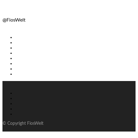
@FiosWelt
© Copyright FiosWelt