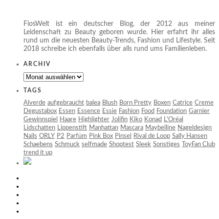
FiosWelt ist ein deutscher Blog, der 2012 aus meiner
Leidenschaft zu Beauty geboren wurde. Hier erfahrt ihr alles
rund um die neuesten Beauty-Trends, Fashion und Lifestyle. Seit
2018 schreibe ich ebenfalls über alls rund ums Familienleben.
ARCHIV
Archiv
TAGS
Alverde
aufgebraucht
balea
Blush
Born Pretty
Boxen
Catrice
Creme
Degustabox
Essen
Essence
Essie
Fashion
Food
Foundation
Garnier
Gewinnspiel
Haare
Highlighter
Jolifin
Kiko
Konad
L'Oréal
Lidschatten
Lippenstift
Manhattan
Mascara
Maybelline
Nageldesign
Nails
ORLY
P2
Parfüm
Pink Box
Pinsel
Rival de Loop
Sally Hansen
Schaebens
Schmuck
selfmade
Shoptest
Sleek
Sonstiges
ToyFan Club
trend it up