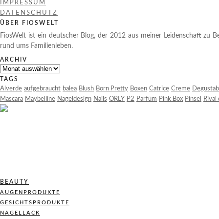
IMPRESSUM
DATENSCHUTZ
ÜBER FIOSWELT
FiosWelt ist ein deutscher Blog, der 2012 aus meiner Leidenschaft zu Be
rund ums Familienleben.
ARCHIV
Archiv
TAGS
Alverde
aufgebraucht
balea
Blush
Born Pretty
Boxen
Catrice
Creme
Degustab
Mascara
Maybelline
Nageldesign
Nails
ORLY
P2
Parfüm
Pink Box
Pinsel
Rival
BEAUTY
AUGENPRODUKTE
GESICHTSPRODUKTE
NAGELLACK