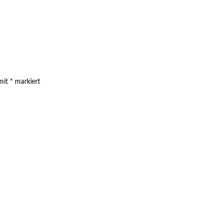
 mit
*
markiert