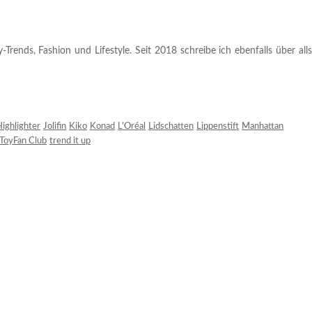
rends, Fashion und Lifestyle. Seit 2018 schreibe ich ebenfalls über alls
ighlighter
Jolifin
Kiko
Konad
L'Oréal
Lidschatten
Lippenstift
Manhattan
ToyFan Club
trend it up