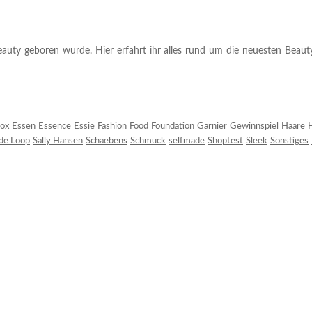
auty geboren wurde. Hier erfahrt ihr alles rund um die neuesten Beauty-T
ox
Essen
Essence
Essie
Fashion
Food
Foundation
Garnier
Gewinnspiel
Haare
H
 de Loop
Sally Hansen
Schaebens
Schmuck
selfmade
Shoptest
Sleek
Sonstiges