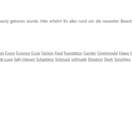
auty geboren wurde. Hier erfahrt ihr alles rund um die neuesten Beauty-T
ox
Essen
Essence
Essie
Fashion
Food
Foundation
Garnier
Gewinnspiel
Haare
H
 de Loop
Sally Hansen
Schaebens
Schmuck
selfmade
Shoptest
Sleek
Sonstiges