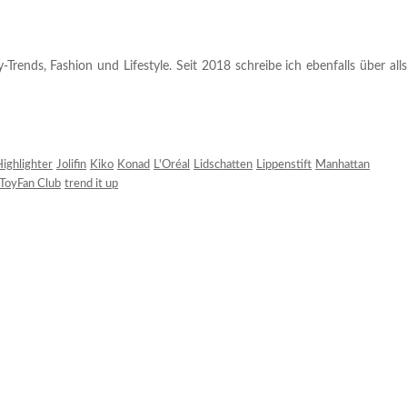
rends, Fashion und Lifestyle. Seit 2018 schreibe ich ebenfalls über alls
ighlighter
Jolifin
Kiko
Konad
L'Oréal
Lidschatten
Lippenstift
Manhattan
ToyFan Club
trend it up