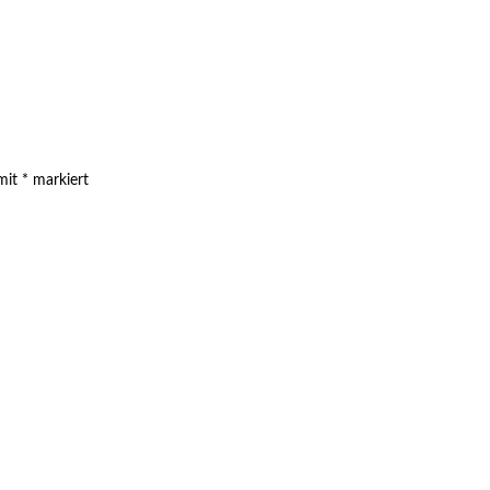
 mit
*
markiert