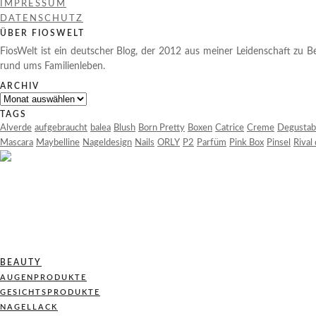
IMPRESSUM
DATENSCHUTZ
ÜBER FIOSWELT
FiosWelt ist ein deutscher Blog, der 2012 aus meiner Leidenschaft zu Be
rund ums Familienleben.
ARCHIV
Archiv
TAGS
Alverde
aufgebraucht
balea
Blush
Born Pretty
Boxen
Catrice
Creme
Degustab
Mascara
Maybelline
Nageldesign
Nails
ORLY
P2
Parfüm
Pink Box
Pinsel
Rival
BEAUTY
AUGENPRODUKTE
GESICHTSPRODUKTE
NAGELLACK