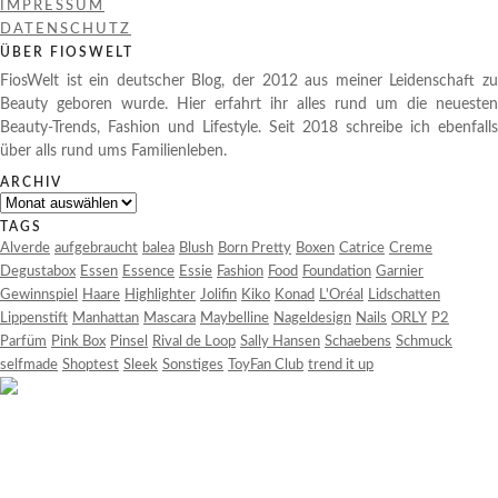
IMPRESSUM
DATENSCHUTZ
ÜBER FIOSWELT
FiosWelt ist ein deutscher Blog, der 2012 aus meiner Leidenschaft zu
Beauty geboren wurde. Hier erfahrt ihr alles rund um die neuesten
Beauty-Trends, Fashion und Lifestyle. Seit 2018 schreibe ich ebenfalls
über alls rund ums Familienleben.
ARCHIV
Archiv
TAGS
Alverde
aufgebraucht
balea
Blush
Born Pretty
Boxen
Catrice
Creme
Degustabox
Essen
Essence
Essie
Fashion
Food
Foundation
Garnier
Gewinnspiel
Haare
Highlighter
Jolifin
Kiko
Konad
L'Oréal
Lidschatten
Lippenstift
Manhattan
Mascara
Maybelline
Nageldesign
Nails
ORLY
P2
Parfüm
Pink Box
Pinsel
Rival de Loop
Sally Hansen
Schaebens
Schmuck
selfmade
Shoptest
Sleek
Sonstiges
ToyFan Club
trend it up