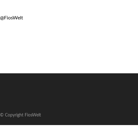
@FiosWelt
© Copyright FiosWelt