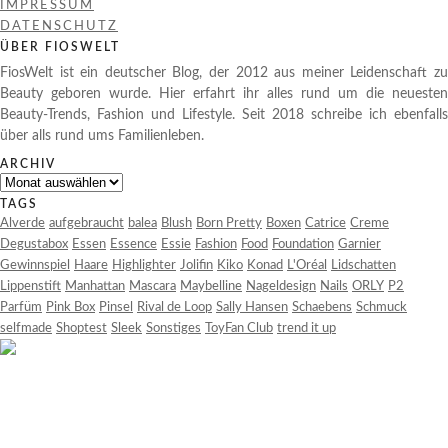
IMPRESSUM
DATENSCHUTZ
ÜBER FIOSWELT
FiosWelt ist ein deutscher Blog, der 2012 aus meiner Leidenschaft zu
Beauty geboren wurde. Hier erfahrt ihr alles rund um die neuesten
Beauty-Trends, Fashion und Lifestyle. Seit 2018 schreibe ich ebenfalls
über alls rund ums Familienleben.
ARCHIV
Archiv
TAGS
Alverde
aufgebraucht
balea
Blush
Born Pretty
Boxen
Catrice
Creme
Degustabox
Essen
Essence
Essie
Fashion
Food
Foundation
Garnier
Gewinnspiel
Haare
Highlighter
Jolifin
Kiko
Konad
L'Oréal
Lidschatten
Lippenstift
Manhattan
Mascara
Maybelline
Nageldesign
Nails
ORLY
P2
Parfüm
Pink Box
Pinsel
Rival de Loop
Sally Hansen
Schaebens
Schmuck
selfmade
Shoptest
Sleek
Sonstiges
ToyFan Club
trend it up