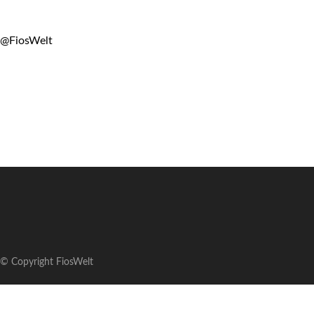
@FiosWelt
© Copyright FiosWelt