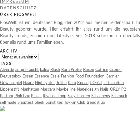
IMPRESSUM
DATENSCHUTZ
ÜBER FIOSWELT
FiosWelt ist ein deutscher Blog, der 2012 aus meiner Leidenschaft zu
Beauty geboren wurde. Hier erfahrt ihr alles rund um die neuesten
Beauty-Trends, Fashion und Lifestyle. Seit 2018 schreibe ich ebenfalls
über alls rund ums Familienleben.
ARCHIV
Archiv
TAGS
Alverde
aufgebraucht
balea
Blush
Born Pretty
Boxen
Catrice
Creme
Degustabox
Essen
Essence
Essie
Fashion
Food
Foundation
Garnier
Gewinnspiel
Haare
Highlighter
Jolifin
Kiko
Konad
L'Oréal
Lidschatten
Lippenstift
Manhattan
Mascara
Maybelline
Nageldesign
Nails
ORLY
P2
Parfüm
Pink Box
Pinsel
Rival de Loop
Sally Hansen
Schaebens
Schmuck
selfmade
Shoptest
Sleek
Sonstiges
ToyFan Club
trend it up