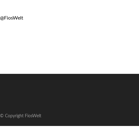
@FiosWelt
© Copyright FiosWelt