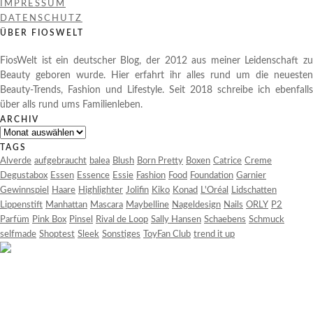
IMPRESSUM
DATENSCHUTZ
ÜBER FIOSWELT
FiosWelt ist ein deutscher Blog, der 2012 aus meiner Leidenschaft zu
Beauty geboren wurde. Hier erfahrt ihr alles rund um die neuesten
Beauty-Trends, Fashion und Lifestyle. Seit 2018 schreibe ich ebenfalls
über alls rund ums Familienleben.
ARCHIV
Archiv
TAGS
Alverde
aufgebraucht
balea
Blush
Born Pretty
Boxen
Catrice
Creme
Degustabox
Essen
Essence
Essie
Fashion
Food
Foundation
Garnier
Gewinnspiel
Haare
Highlighter
Jolifin
Kiko
Konad
L'Oréal
Lidschatten
Lippenstift
Manhattan
Mascara
Maybelline
Nageldesign
Nails
ORLY
P2
Parfüm
Pink Box
Pinsel
Rival de Loop
Sally Hansen
Schaebens
Schmuck
selfmade
Shoptest
Sleek
Sonstiges
ToyFan Club
trend it up