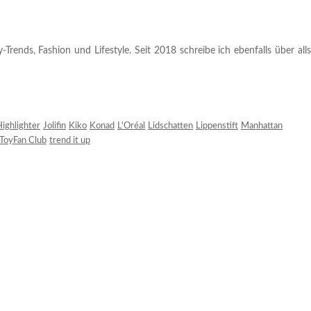
rends, Fashion und Lifestyle. Seit 2018 schreibe ich ebenfalls über alls
ighlighter
Jolifin
Kiko
Konad
L'Oréal
Lidschatten
Lippenstift
Manhattan
ToyFan Club
trend it up