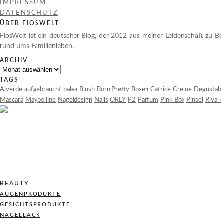
IMPRESSUM
DATENSCHUTZ
ÜBER FIOSWELT
FiosWelt ist ein deutscher Blog, der 2012 aus meiner Leidenschaft zu Be
rund ums Familienleben.
ARCHIV
Archiv
TAGS
Alverde
aufgebraucht
balea
Blush
Born Pretty
Boxen
Catrice
Creme
Degustab
Mascara
Maybelline
Nageldesign
Nails
ORLY
P2
Parfüm
Pink Box
Pinsel
Rival
BEAUTY
AUGENPRODUKTE
GESICHTSPRODUKTE
NAGELLACK