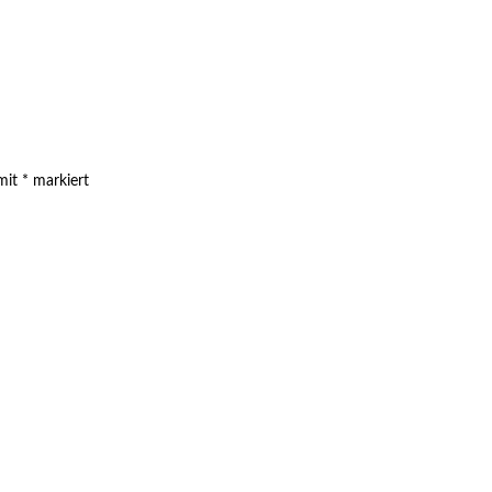
 mit
*
markiert