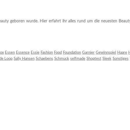
auty geboren wurde. Hier erfahrt ihr alles rund um die neuesten Beauty-T
ox
Essen
Essence
Essie
Fashion
Food
Foundation
Garnier
Gewinnspiel
Haare
H
 de Loop
Sally Hansen
Schaebens
Schmuck
selfmade
Shoptest
Sleek
Sonstiges