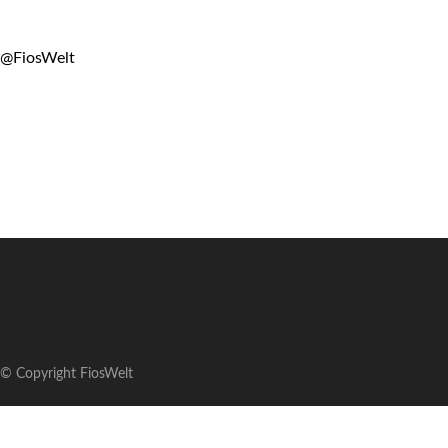
@FiosWelt
© Copyright FiosWelt