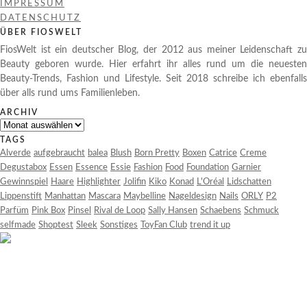
IMPRESSUM
DATENSCHUTZ
ÜBER FIOSWELT
FiosWelt ist ein deutscher Blog, der 2012 aus meiner Leidenschaft zu
Beauty geboren wurde. Hier erfahrt ihr alles rund um die neuesten
Beauty-Trends, Fashion und Lifestyle. Seit 2018 schreibe ich ebenfalls
über alls rund ums Familienleben.
ARCHIV
Archiv
TAGS
Alverde
aufgebraucht
balea
Blush
Born Pretty
Boxen
Catrice
Creme
Degustabox
Essen
Essence
Essie
Fashion
Food
Foundation
Garnier
Gewinnspiel
Haare
Highlighter
Jolifin
Kiko
Konad
L'Oréal
Lidschatten
Lippenstift
Manhattan
Mascara
Maybelline
Nageldesign
Nails
ORLY
P2
Parfüm
Pink Box
Pinsel
Rival de Loop
Sally Hansen
Schaebens
Schmuck
selfmade
Shoptest
Sleek
Sonstiges
ToyFan Club
trend it up