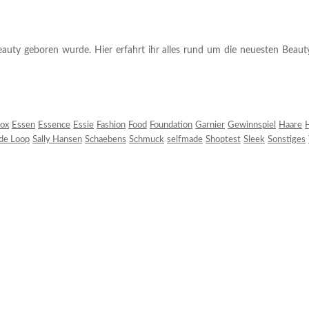
auty geboren wurde. Hier erfahrt ihr alles rund um die neuesten Beauty-T
ox
Essen
Essence
Essie
Fashion
Food
Foundation
Garnier
Gewinnspiel
Haare
H
 de Loop
Sally Hansen
Schaebens
Schmuck
selfmade
Shoptest
Sleek
Sonstiges