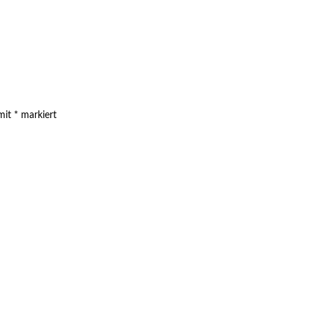
 mit
*
markiert