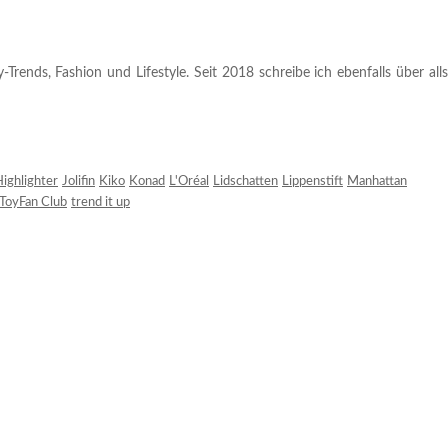
rends, Fashion und Lifestyle. Seit 2018 schreibe ich ebenfalls über alls
ighlighter
Jolifin
Kiko
Konad
L'Oréal
Lidschatten
Lippenstift
Manhattan
ToyFan Club
trend it up