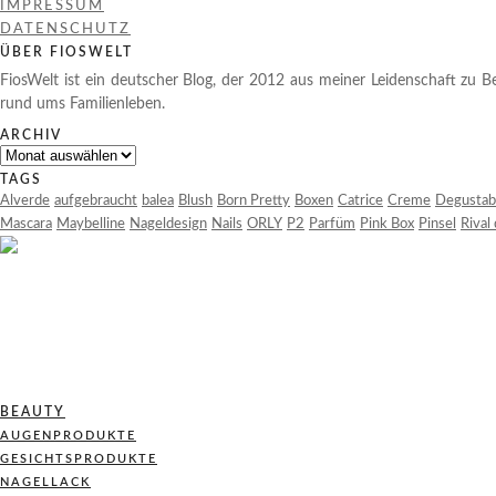
IMPRESSUM
DATENSCHUTZ
ÜBER FIOSWELT
FiosWelt ist ein deutscher Blog, der 2012 aus meiner Leidenschaft zu Be
rund ums Familienleben.
ARCHIV
Archiv
TAGS
Alverde
aufgebraucht
balea
Blush
Born Pretty
Boxen
Catrice
Creme
Degustab
Mascara
Maybelline
Nageldesign
Nails
ORLY
P2
Parfüm
Pink Box
Pinsel
Rival
BEAUTY
AUGENPRODUKTE
GESICHTSPRODUKTE
NAGELLACK