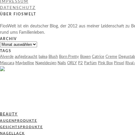
IMPRESSUM
DATENSCHUTZ
ÜBER FIOSWELT
FiosWelt ist ein deutscher Blog, der 2012 aus meiner Leidenschaft zu Be
rund ums Familienleben.
ARCHIV
Archiv
TAGS
Alverde
aufgebraucht
balea
Blush
Born Pretty
Boxen
Catrice
Creme
Degustab
Mascara
Maybelline
Nageldesign
Nails
ORLY
P2
Parfüm
Pink Box
Pinsel
Rival
BEAUTY
AUGENPRODUKTE
GESICHTSPRODUKTE
NAGELLACK