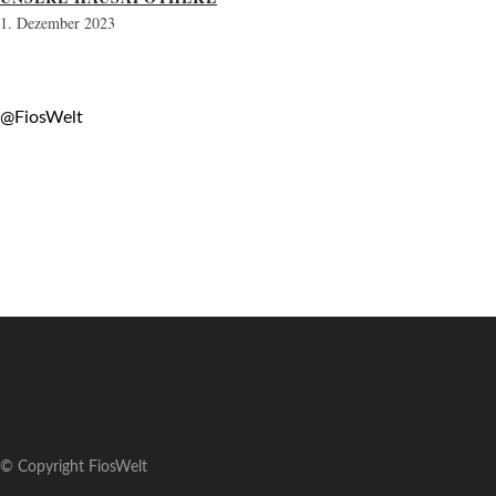
1. Dezember 2023
@FiosWelt
© Copyright FiosWelt