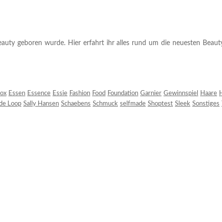
auty geboren wurde. Hier erfahrt ihr alles rund um die neuesten Beauty-T
ox
Essen
Essence
Essie
Fashion
Food
Foundation
Garnier
Gewinnspiel
Haare
H
 de Loop
Sally Hansen
Schaebens
Schmuck
selfmade
Shoptest
Sleek
Sonstiges