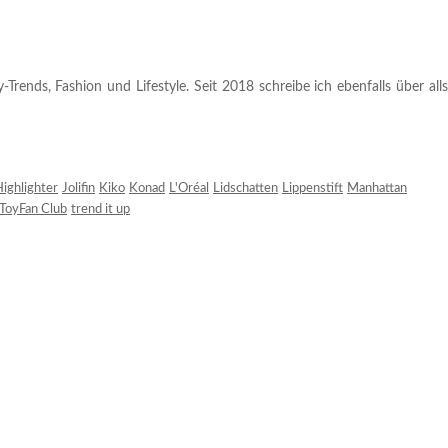
rends, Fashion und Lifestyle. Seit 2018 schreibe ich ebenfalls über alls
ighlighter
Jolifin
Kiko
Konad
L'Oréal
Lidschatten
Lippenstift
Manhattan
ToyFan Club
trend it up