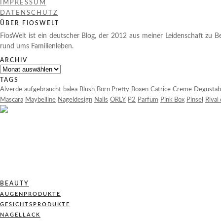
IMPRESSUM
DATENSCHUTZ
ÜBER FIOSWELT
FiosWelt ist ein deutscher Blog, der 2012 aus meiner Leidenschaft zu Be
rund ums Familienleben.
ARCHIV
Archiv
TAGS
Alverde
aufgebraucht
balea
Blush
Born Pretty
Boxen
Catrice
Creme
Degustab
Mascara
Maybelline
Nageldesign
Nails
ORLY
P2
Parfüm
Pink Box
Pinsel
Rival
BEAUTY
AUGENPRODUKTE
GESICHTSPRODUKTE
NAGELLACK