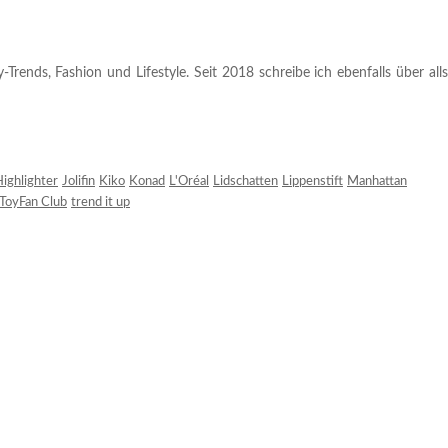
rends, Fashion und Lifestyle. Seit 2018 schreibe ich ebenfalls über alls
ighlighter
Jolifin
Kiko
Konad
L'Oréal
Lidschatten
Lippenstift
Manhattan
ToyFan Club
trend it up