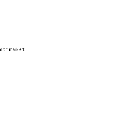
 mit
*
markiert