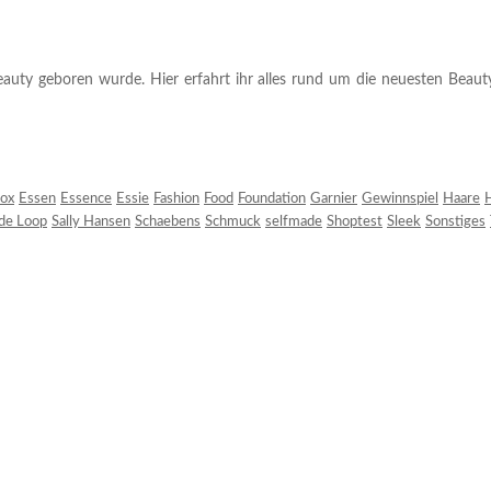
auty geboren wurde. Hier erfahrt ihr alles rund um die neuesten Beauty-T
ox
Essen
Essence
Essie
Fashion
Food
Foundation
Garnier
Gewinnspiel
Haare
H
 de Loop
Sally Hansen
Schaebens
Schmuck
selfmade
Shoptest
Sleek
Sonstiges