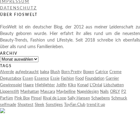
IMPRESSUM
DATENSCHUTZ
ÜBER FIOSWELT
FiosWelt ist ein deutscher Blog, der 2012 aus meiner Leidenschaft zu
Beauty geboren wurde. Hier erfahrt ihr alles rund um die neuesten
Beauty-Trends, Fashion und Lifestyle. Seit 2018 schreibe ich ebenfalls
über alls rund ums Familienleben.
ARCHIV
Archiv
TAGS
Alverde
aufgebraucht
balea
Blush
Born Pretty
Boxen
Catrice
Creme
Degustabox
Essen
Essence
Essie
Fashion
Food
Foundation
Garnier
Gewinnspiel
Haare
Highlighter
Jolifin
Kiko
Konad
L'Oréal
Lidschatten
Lippenstift
Manhattan
Mascara
Maybelline
Nageldesign
Nails
ORLY
P2
Parfüm
Pink Box
Pinsel
Rival de Loop
Sally Hansen
Schaebens
Schmuck
selfmade
Shoptest
Sleek
Sonstiges
ToyFan Club
trend it up