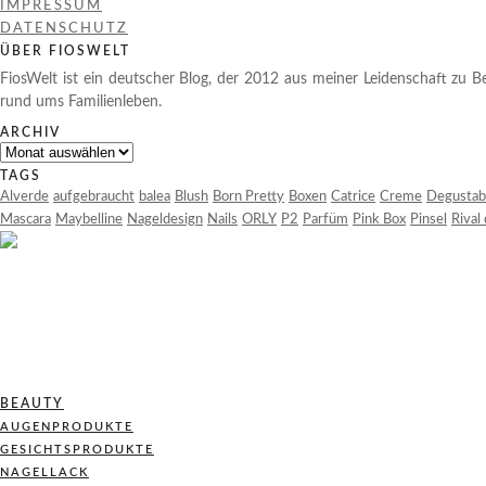
IMPRESSUM
DATENSCHUTZ
ÜBER FIOSWELT
FiosWelt ist ein deutscher Blog, der 2012 aus meiner Leidenschaft zu Be
rund ums Familienleben.
ARCHIV
Archiv
TAGS
Alverde
aufgebraucht
balea
Blush
Born Pretty
Boxen
Catrice
Creme
Degustab
Mascara
Maybelline
Nageldesign
Nails
ORLY
P2
Parfüm
Pink Box
Pinsel
Rival
BEAUTY
AUGENPRODUKTE
GESICHTSPRODUKTE
NAGELLACK