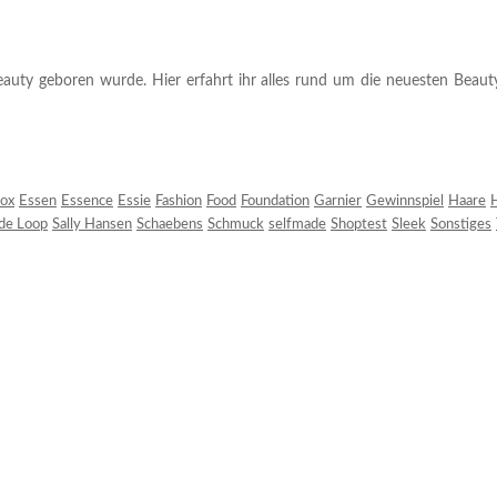
auty geboren wurde. Hier erfahrt ihr alles rund um die neuesten Beauty-T
ox
Essen
Essence
Essie
Fashion
Food
Foundation
Garnier
Gewinnspiel
Haare
H
 de Loop
Sally Hansen
Schaebens
Schmuck
selfmade
Shoptest
Sleek
Sonstiges