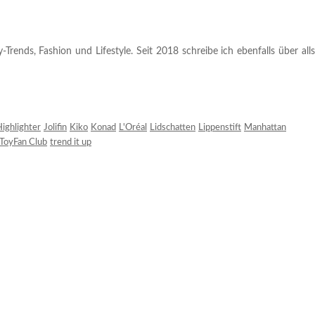
rends, Fashion und Lifestyle. Seit 2018 schreibe ich ebenfalls über alls
ighlighter
Jolifin
Kiko
Konad
L'Oréal
Lidschatten
Lippenstift
Manhattan
ToyFan Club
trend it up