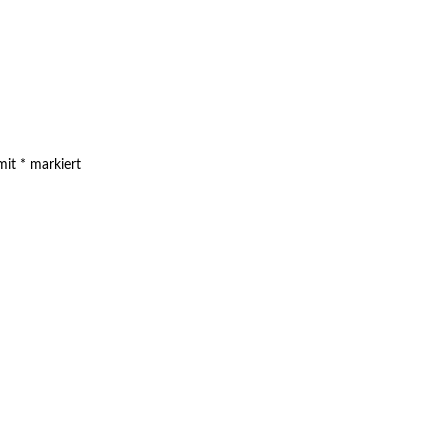
 mit
*
markiert