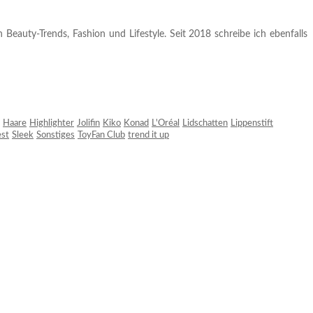
 Beauty-Trends, Fashion und Lifestyle. Seit 2018 schreibe ich ebenfalls
Haare
Highlighter
Jolifin
Kiko
Konad
L'Oréal
Lidschatten
Lippenstift
est
Sleek
Sonstiges
ToyFan Club
trend it up