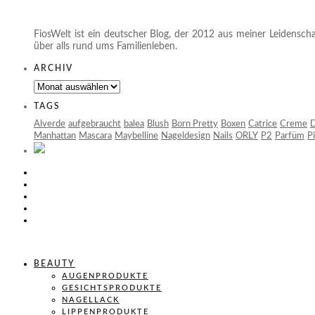
FiosWelt ist ein deutscher Blog, der 2012 aus meiner Leidenscha
über alls rund ums Familienleben.
ARCHIV
Archiv
TAGS
Alverde
aufgebraucht
balea
Blush
Born Pretty
Boxen
Catrice
Creme
D
Manhattan
Mascara
Maybelline
Nageldesign
Nails
ORLY
P2
Parfüm
P
BEAUTY
AUGENPRODUKTE
GESICHTSPRODUKTE
NAGELLACK
LIPPENPRODUKTE