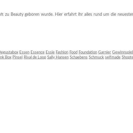
ft zu Beauty geboren wurde. Hier erfahrt ihr alles rund um die neuesten
egustabox
Essen
Essence
Essie
Fashion
Food
Foundation
Garnier
Gewinnspiel
ink Box
Pinsel
Rival de Loop
Sally Hansen
Schaebens
Schmuck
selfmade
Shopt