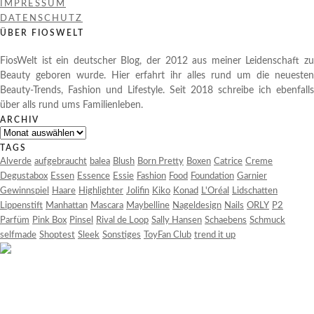
IMPRESSUM
DATENSCHUTZ
ÜBER FIOSWELT
FiosWelt ist ein deutscher Blog, der 2012 aus meiner Leidenschaft zu
Beauty geboren wurde. Hier erfahrt ihr alles rund um die neuesten
Beauty-Trends, Fashion und Lifestyle. Seit 2018 schreibe ich ebenfalls
über alls rund ums Familienleben.
ARCHIV
Archiv
TAGS
Alverde
aufgebraucht
balea
Blush
Born Pretty
Boxen
Catrice
Creme
Degustabox
Essen
Essence
Essie
Fashion
Food
Foundation
Garnier
Gewinnspiel
Haare
Highlighter
Jolifin
Kiko
Konad
L'Oréal
Lidschatten
Lippenstift
Manhattan
Mascara
Maybelline
Nageldesign
Nails
ORLY
P2
Parfüm
Pink Box
Pinsel
Rival de Loop
Sally Hansen
Schaebens
Schmuck
selfmade
Shoptest
Sleek
Sonstiges
ToyFan Club
trend it up