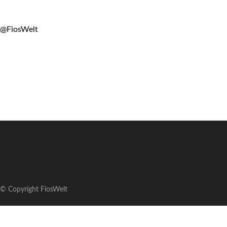
@FiosWelt
© Copyright FiosWelt