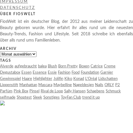
IMPRESSUM
DATENSCHUTZ
ÜBER FIOSWELT
FiosWelt ist ein deutscher Blog, der 2012 aus meiner Leidenschaft zu
Beauty geboren wurde. Hier erfahrt ihr alles rund um die neuesten
Beauty-Trends, Fashion und Lifestyle. Seit 2018 schreibe ich ebenfalls
über alls rund ums Familienleben.
ARCHIV
Archiv
TAGS
Alverde
aufgebraucht
balea
Blush
Born Pretty
Boxen
Catrice
Creme
Degustabox
Essen
Essence
Essie
Fashion
Food
Foundation
Garnier
Gewinnspiel
Haare
Highlighter
Jolifin
Kiko
Konad
L'Oréal
Lidschatten
Lippenstift
Manhattan
Mascara
Maybelline
Nageldesign
Nails
ORLY
P2
Parfüm
Pink Box
Pinsel
Rival de Loop
Sally Hansen
Schaebens
Schmuck
selfmade
Shoptest
Sleek
Sonstiges
ToyFan Club
trend it up